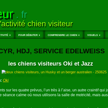
eur
. fr
'activité chien visiteur
TIVITÉ
POUR DÉBUTER
COMPRENDRE LE CHIEN
VISUELS
▼
▼
▼
▼
T-CYR, HDJ, SERVICE EDELWEISS
les chiens visiteurs Oki et Jazz
ec
Oki
nts sur les quatre prévus, l’un très à l’aise, un autre craintif qu
ne séance calme où nous utilisons la salle de motricité, mais au