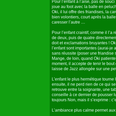
Pour l’enfant à l’aise, pas de souc
joue au foot avec la balle en peluc
Oki, il lui offre des friandises, la 
bien volontiers, court après la ball
caresser l’autre …
Pour l’enfant craintif, comme il l’a
de deux, puis de quatre directement
doit et exclamations bruyantes ! Ok
l’enfant sont importantes (aurai-je
sans réussite (poser une friandise s
Mange, de loin, quand Oki patiente a
moment, il accepte de tenir le bout 
laisse de Jazz allongée sur une pe
L’enfant le plus hermétique tourn
ensuite, il ne perd rien de ce qui 
retrouve entre la soignante, une ta
conseille à ce dernier de pousser lu
toujours Non, mais il s’exprime : c’e
L’ambiance plus calme permet aux e