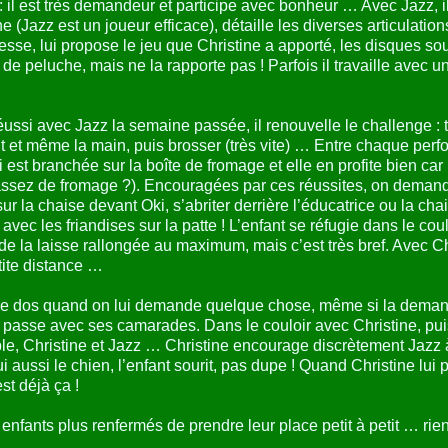
i : il est très demandeur et participe avec bonheur … Avec Jazz, 
he (Jazz est un joueur efficace), détaille les diverses articul
caresse, lui propose le jeu que Christine a apporté, les disques sou
e de peluche, mais ne la rapporte pas ! Parfois il travaille avec 
 réussi avec Jazz la semaine passée, il renouvelle le challenge :
 et même la main, puis brosser (très vite) … Entre chaque perfo
i est branchée sur la boîte de fromage et elle en profite bien ca
 assez de fromage ?). Encouragées par ces réussites, on demande
ur la chaise devant Oki, s’abriter derrière l’éducatrice ou la ch
vec les friandises sur la patte ! L’enfant se réfugie dans le coul
de la laisse rallongée au maximum, mais c’est très bref. Avec Chris
tite distance …
e le dos quand on lui demande quelque chose, même si la deman
se passe avec ses camarades. Dans le couloir avec Christine, puis
ble, Christine et Jazz … Christine encourage discrètement Jazz 
i aussi le chien, l’enfant sourit, pas dupe ! Quand Christine lui
st déjà ça !
nfants plus renfermés de prendre leur place petit à petit … rien