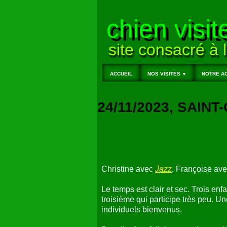
chien visit
site consacré à l
ACCUEIL
NOS VISITES
NOTRE AC
▼
24/11/2023, SAIN
Christine avec
Jazz
, Françoise av
Le temps est clair et sec. Trois enfa
troisième qui participe très peu. U
individuels bienvenus.