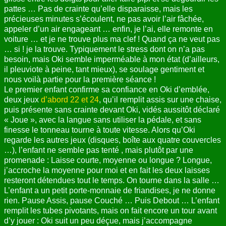
pattes … Pas de crainte qu’elle disparaisse, mais les
précieuses minutes s’écoulent, ne pas avoir l’air fâchée,
appeler d’un air engageant … enfin, je l’ai, elle remonte en
voiture … et je ne trouve plus ma clef ! Quand ça ne veut pas
… si ! je la trouve. Typiquement le stress dont on n’a pas
besoin, mais Oki semble imperméable à mon état (d’ailleurs,
il pleuviote à peine, tant mieux), se soulage gentiment et
nous voilà partie pour la première séance !
Le premier enfant confirme sa confiance en Oki d’emblée,
deux jeux
d’abord 22
et 24
, qu’il remplit assis sur une chaise,
puis présente sans crainte devant Oki, vidés aussitôt déclaré
« Joue », avec la langue sans utiliser la pédale, et sans
finesse le tonneau tourne à toute vitesse. Alors qu’Oki
regarde les autres jeux (disques, boîte aux quatre couvercles
…), l’enfant ne semble pas tenté , mais plutôt par une
promenade : Laisse courte, moyenne ou longue ? Longue,
j’accroche la moyenne pour moi et en fait les deux laisses
resteront détendues tout le temps. On tourne dans la salle …
L’enfant a un petit porte-monnaie de friandises, je ne donne
rien. Pause Assis, pause Couché … Puis Debout … L’enfant
remplit les tubes pivotants, mais on fait encore un tour avant
d’y jouer : Oki suit un peu déçue, mais j’accompagne