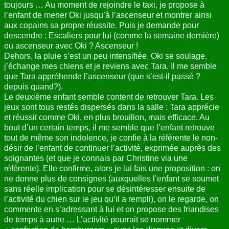
toujours … Au moment de rejoindre le taxi, je propose à
l’enfant de mener Oki jusqu’à l’ascenseur et montrer ainsi
aux copains sa propre réussite. Puis je demande pour
descendre : Escaliers pour lui (comme la semaine dernière)
ou ascenseur avec Oki ? Ascenseur !
Dehors, la pluie s’est un peu intensifiée, Oki se soulage,
j’échange mes chiens et je reviens avec Tara. Il me semble
que Tara appréhende l’ascenseur (que s’est-il passé ?
depuis quand?).
Le deuxième enfant semble content de retrouver Tara. Les
jeux sont tous restés dispersés dans la salle : Tara apprécie
et réussit comme Oki, en plus brouillon, mais efficace. Au
bout d’un certain temps, il me semble que l’enfant retrouve
tout de même son indolence, je confie à la référente le non-
désir de l’enfant de continuer l’activité, exprimée auprès des
soignantes (et que je connais par Christine via une
référente). Elle confirme, alors je lui fais une proposition : on
ne donne plus de consignes (auxquelles l’enfant se soumet
sans réelle implication pour se désintéresser ensuite de
l’activité du chien sur le jeu qu’il a rempli), on le regarde, on
commente en s’adressant à lui et on propose des friandises
de temps à autre … L’activité pourrait se nommer